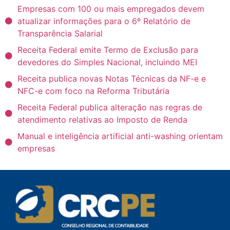
Empresas com 100 ou mais empregados devem
atualizar informações para o 6º Relatório de
Transparência Salarial
Receita Federal emite Termo de Exclusão para
devedores do Simples Nacional, incluindo MEI
Receita publica novas Notas Técnicas da NF-e e
NFC-e com foco na Reforma Tributária
Receita Federal publica alteração nas regras de
atendimento relativas ao Imposto de Renda
Manual e inteligência artificial anti-washing orientam
empresas