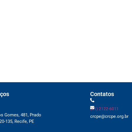
s devem atualizar informações para o 6º R
ransparência Salarial
usão para devedores do Simples Nacional, i
icas da NF-e e NFC-e com foco na Reforma T
as regras de atendimento relativas ao Impos
artificial anti-washing orientam empresas
ços
Contatos
(81) 2122-6011
os Gomes, 481, Prado
crcpe@crcpe.org.br
0-135, Recife, PE