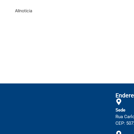
All
noticia
Empresas com 100 ou mais empregado
T
Receita Federal emite Termo de Excl
Receita publica novas Notas Técn
Receita Federal publica alteração n
Manual e inteligência 
Endere
Sede
Rua Carl
CEP: 5072