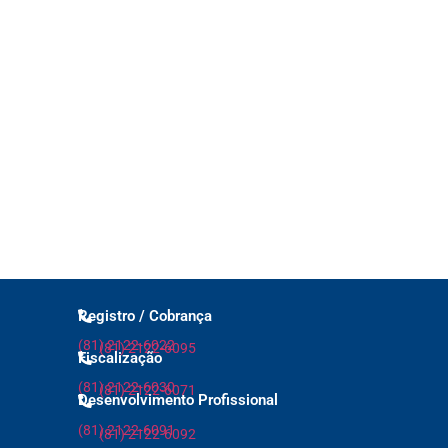
elatório de
ncluindo MEI
ributária
to de Renda
Registro / Cobrança
(81) 2122-6022
(81) 2122-6095
Fiscalização
(81) 2122-6030
(81) 2122-6071
Desenvolvimento Profissional
(81) 2122-6091
(81) 2122-6092