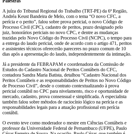
Palestras
A juíza do Tribunal Regional do Trabalho (TRT-PE) da 6ª Região,
Andréa Keust Bandeira de Melo, com o tema “O novo CFC, a
perícia e o perito”, falou sobre prova pericial, o novo Código de
Processo Civil (CPC), cadastro de peritos, prazo designado pelo
juiz, honorários periciais no novo CPC, e dentre as mudanças
trazidas pelo Novo Código do Processo Civil (NCPC), o tempo para
a entrega do laudo pericial, onde de acordo com o artigo 471, peritos
e assistentes técnicos oferecerão pareceres no prazo comum de 10
dias após a apresentação do laudo, independentemente da intimação.
Já a presidente da FEBRAPAM e coordenadora da Comissão de
Estudos do Cadastro Nacional de Peritos Contábeis do CFC,
contadora Sandra Maria Batista, detalhou “Cadastro Nacional dos
Peritos Contábeis e as responsabilidades de Peritos no Novo Código
de Processo Civil”, desde o contrato contextualizando à prova
pericial contábil no CPC para nivelamento, risco e oportunidade de
mercado, cadastro, prova consensual e simplificada. A especialista
também falou sobre métodos de raciocínio lógico na perícia e as
responsabilidades legais para a atuação profissional em perícia
contábil.
O evento teve como moderador o mestre em Ciências Contábeis e
professor da Universidade Federal de Pernambuco (UFPE), Paulo
Cézar Ferreira de Souza. Na ocasião, Paulo Cézar, que também é