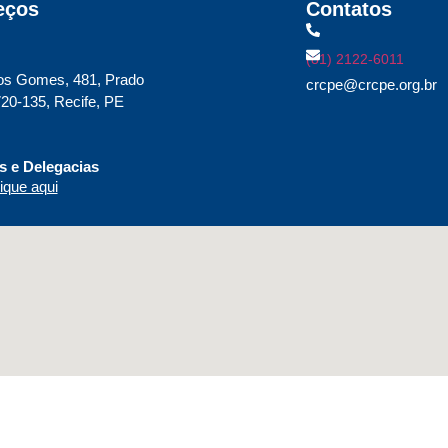
eços
Contatos
(81) 2122-6011
os Gomes, 481, Prado
crcpe@crcpe.org.br
20-135, Recife, PE
 e Delegacias
ique aqui