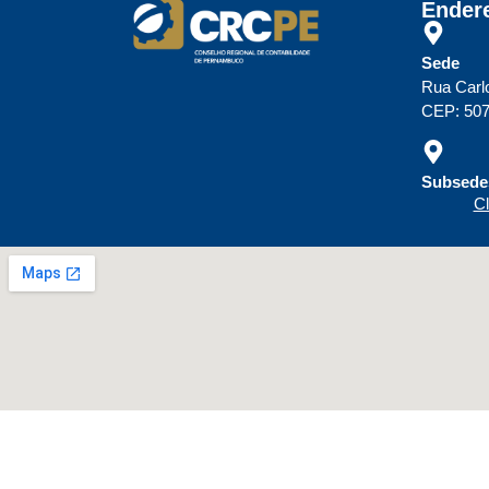
Ender
Sede
Rua Carl
CEP: 507
Subsedes
Cl