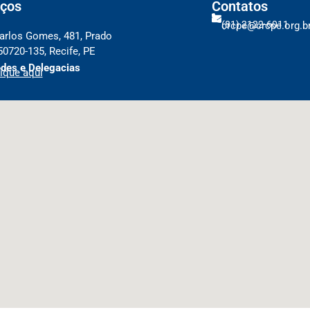
ços
Contatos
(81) 2122-6011
crcpe@crcpe.org.b
arlos Gomes, 481, Prado
50720-135, Recife, PE
des e Delegacias
ique aqui