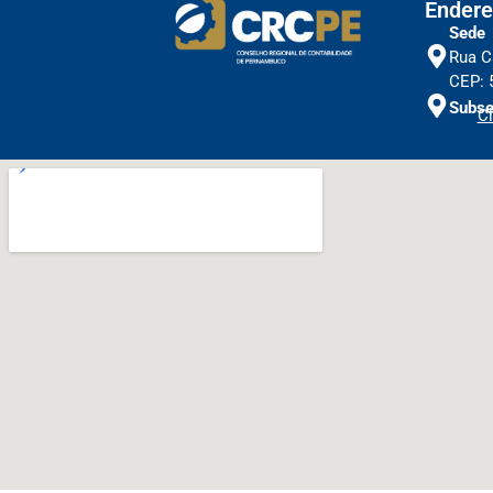
Endere
Sede
Rua C
CEP: 
Subse
Cl