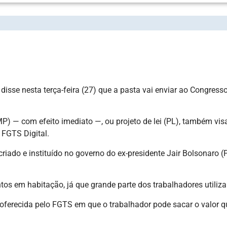
OPOSTA PARA EXTINGUIR SAQUE-ANIVERSÁRIO DO FG
disse nesta terça-feira (27) que a pasta vai enviar ao Congres
MP) — com efeito imediato —, ou projeto de lei (PL), também vi
 FGTS Digital.
 criado e instituído no governo do ex-presidente Jair Bolsonar
tos em habitação, já que grande parte dos trabalhadores utiliz
ferecida pelo FGTS em que o trabalhador pode sacar o valor qu