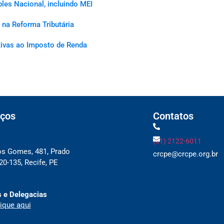
les Nacional, incluindo MEI
na Reforma Tributária
ativas ao Imposto de Renda
ços
Contatos
(81) 2122-6011
os Gomes, 481, Prado
crcpe@crcpe.org.br
0-135, Recife, PE
 e Delegacias
ique aqui