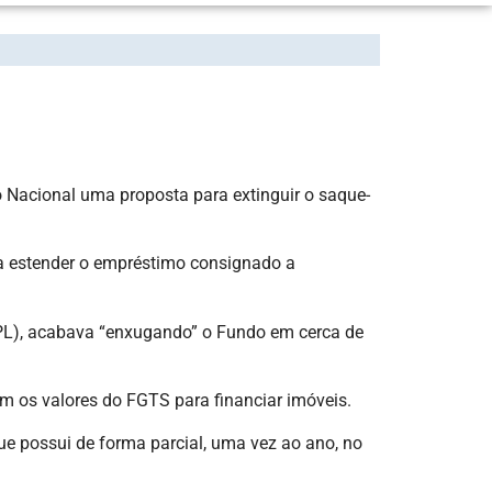
TS, DIZ MINISTRO DO TRABALHO
so Nacional uma proposta para extinguir o saque-
sa estender o empréstimo consignado a
o (PL), acabava “enxugando” o Fundo em cerca de
am os valores do FGTS para financiar imóveis.
e possui de forma parcial, uma vez ao ano, no