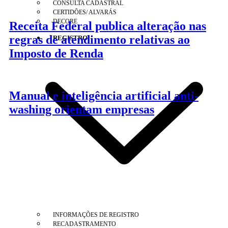
CONSULTA CADASTRAL
CERTIDÕES/ ALVARÁS
DECORE
Receita Federal publica alteração nas
regras de atendimento relativas ao
REGISTRO
Imposto de Renda
Manual e inteligência artificial anti-
washing orientam empresas
INFORMAÇÕES DE REGISTRO
RECADASTRAMENTO