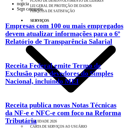
PLANO DE DESENVOLVIMENTO DE LÍDERES
noticia
LEI GERAL DE PROTEÇÃO DE DADOS
Sem categoria
PESQUISA DE SATISFAÇÃO
SERVIÇOS
Empresas com 100 ou mais empregados
devem atualizar informações para o 6º
Relatório de Transparência Salarial
Receita Federal emite Termo de
Exclusão para devedores do Simples
Nacional, incluindo MEI
Receita publica novas Notas Técnicas
da NF-e e NFC-e com foco na Reforma
Tributária
ANUIDADE 2026
CARTA DE SERVIÇOS AO USUÁRIO