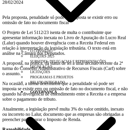
28/02/2024
Pela proposta, penalidade só pode ser imposta se existir erro ou
omissão de fato no documento fiscal
O Projeto de Lei 5112/23 isenta de multa o contribuinte que
apresentar informação inexata no Livro de Apuração do Lucro Real
(Lalur) quando houver divergência com a Receita Federal em
relação à interpretação da legislação tributária. O texto está em
O CONSELHO
análise na Câmara dos Deputados.
ELEIÇÕES 2025
SUBSEDES, DELEGACIAS E REPRESENTAÇÕES
A proposta, na prática, dá status de lei a uma decisão recente da 2ª
LEGISLAÇÃO
turma do Conselho Administrativo de Recursos Fiscais (Carf) sobre
LICITAÇÕES
o assunto.
PROGRAMAS E PROJETOS
RELATO INTEGRADO
Na ocasião, a turma determinou que a penalidade só pode ser
imposta se existir erro ou omissão de fato no documento fiscal, e não
GOVERNANÇA
quando há divergência de entendimento entre a Receita e a empresa
sobre o pagamento de tributo.
Atualmente, a legislação prevê multa 3% do valor omitido, inexato
ou incorreto no Lalur, documento que as empresas são obrigadas a
preencher para apurar o Imposto de Renda.
Razoabilidade