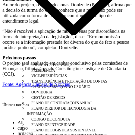
Autor do projeto, o deputado Jonas Donizette (PSB-SP), afirma que
a decisão da turma do Carf reconhece que a multa não pode ser
utilizada como forma de impor ao contribuinte um tipo de
entendimento legal.
“Não é razoável a aplicação de multa apenas por discordância na
forma de interpretação da legislação”, disse. “Erro ou omissão
ocorre se a informação prestada for diversa do que de fato a pessoa
jurídica praticou”, completou Donizette.
Próximos passos
O projeto será analisado em caráter conclusivo pelas comissões de
SOBRE A GOVERNANÇA
Finanças e Tributação; e de Constituição e Justiça e de Cidadania
PRESIDÊNCIA
(CCJ).
VICE-PRESIDÊNCIAS
TRANSPARÊNCIA E PRESTAÇÃO DE CONTAS
Fonte: Agência Câmara de Notícias
CARTA DE SERVIÇOS AO USUÁRIO
OUVIDORIA
GESTÃO DE RISCOS
PLANO DE CONTRATAÇÕES ANUAL
Últimas notícias
PLANO DIRETOR DE TECNOLOGIA DA
INFORMAÇÃO
CÓDIGO DE CONDUTA
All
PLANO DE INTEGRIDADE
curso
PLANO DE LOGÍSTICA SUSTENTÁVEL
licitacao