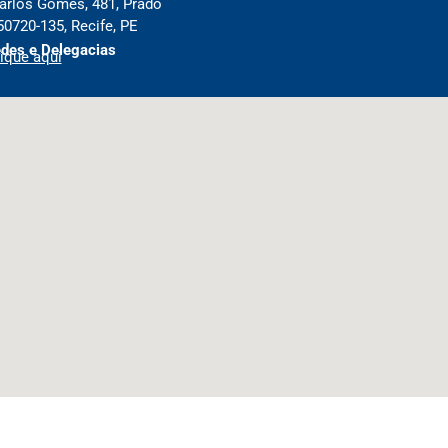
arlos Gomes, 481, Prado
50720-135, Recife, PE
des e Delegacias
ique aqui