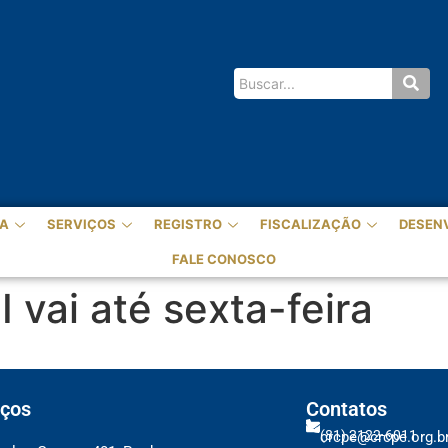
A
SERVIÇOS
REGISTRO
FISCALIZAÇÃO
DESEN
FALE CONOSCO
 vai até sexta-feira
ços
Contatos
(81) 2122-6011
crcpe@crcpe.org.b