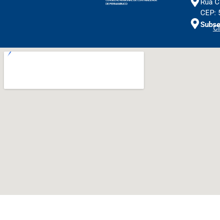
Rua C
CEP: 
Subse
Cl