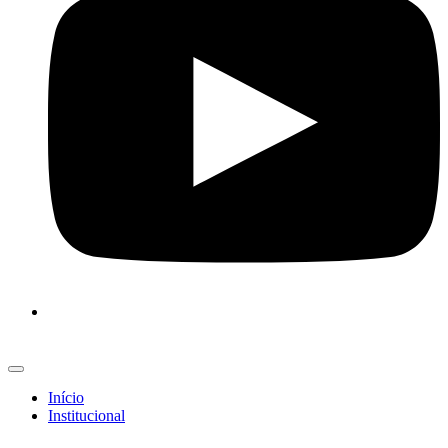
Início
Institucional