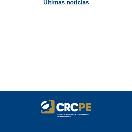
Últimas notícias
Empresas com 100 ou mais empregados devem atualizar
informações para o 6º Relatório de Transparência Salarial
Receita Federal emite Termo de Exclusão para devedores do
Simples Nacional, incluindo MEI
Receita publica novas Notas Técnicas da NF-e e NFC-e com
foco na Reforma Tributária
Receita Federal publica alteração nas regras de atendimento
relativas ao Imposto de Renda
Manual e inteligência artificial anti-washing orientam empresas