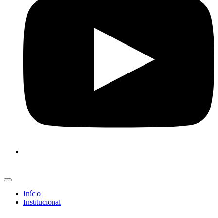
Início
Institucional