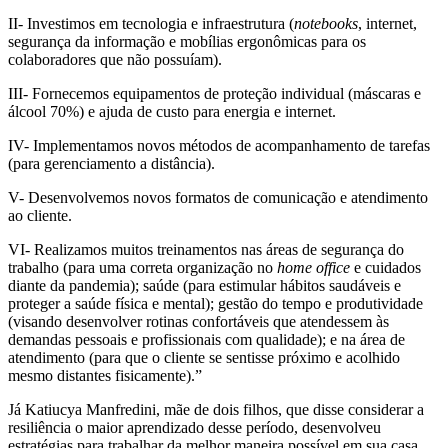
II- Investimos em tecnologia e infraestrutura (
notebooks
, internet,
segurança da informação e mobílias ergonômicas para os
colaboradores que não possuíam).
III- Fornecemos equipamentos de proteção individual (máscaras e
álcool 70%) e ajuda de custo para energia e internet.
IV- Implementamos novos métodos de acompanhamento de tarefas
(para gerenciamento a distância).
V- Desenvolvemos novos formatos de comunicação e atendimento
ao cliente.
VI- Realizamos muitos treinamentos nas áreas de segurança do
trabalho (para uma correta organização no
home office
e cuidados
diante da pandemia); saúde (para estimular hábitos saudáveis e
proteger a saúde física e mental); gestão do tempo e produtividade
(visando desenvolver rotinas confortáveis que atendessem às
demandas pessoais e profissionais com qualidade); e na área de
atendimento (para que o cliente se sentisse próximo e acolhido
mesmo distantes fisicamente).”
Já Katiucya Manfredini, mãe de dois filhos, que disse considerar a
resiliência o maior aprendizado desse período, desenvolveu
estratégias para trabalhar da melhor maneira possível em sua casa.