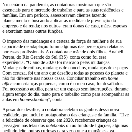
No cenário da pandemia, as contadoras mostraram que são
essenciais para o mercado de trabalho e para as suas residências e
famílias. Em um período, assessoravam clientes fazendo
planejamento e buscando aplicar as medidas de prevenção do
emprego e da renda; nos outros, eram donas de casa, mães, esposas
e exerciam tantas outras funções.
O impacto das mudanças e a certeza da força da mulher e de sua
capacidade de adaptação foram algumas das percepções relatadas
por essas profissionais. A contadora e mãe de dois filhos, Anabéli
Perera, do Rio Grande do Sul (RS), conta como foi essa
experiência. “O ano de 2020 foi marcado pelas mudanças.
Mudanças de rotinas, mudanças de conceitos, mudanças de espaços.
Com certeza, foi um ano que desafiou todas as pessoas do planeta e
não foi diferente nas nossas casas. Conciliar trabalho em
home
office
com crianças pequenas, como é o meu caso, foi desafiador.
Foi necessário auxílio, para ter um espaço sem interrupções, durante
algum tempo do dia, tanto para o trabalho como para acompanhar as
aulas em
homeschooling
”, conta.
Apesar dos desafios, a contadora celebra os ganhos dessa nova
realidade, que inclui o protagonismo das crianças e da família. “Tive
a felicidade de observar que, em 2020, recebemos crianças de
passagem nas telas dos
notebooks
ou ao fundo de ligações, algumas
pedindo leite, outras curiosas para ver o que a mamãe estava