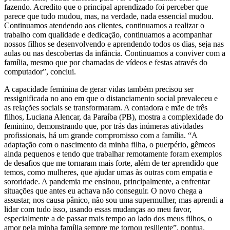
fazendo. Acredito que o principal aprendizado foi perceber que
parece que tudo mudou, mas, na verdade, nada essencial mudou.
Continuamos atendendo aos clientes, continuamos a realizar o
trabalho com qualidade e dedicação, continuamos a acompanhar
nossos filhos se desenvolvendo e aprendendo todos os dias, seja nas
aulas ou nas descobertas da infância. Continuamos a conviver com a
família, mesmo que por chamadas de vídeos e festas através do
computador”, conclui.
A capacidade feminina de gerar vidas também precisou ser
ressignificada no ano em que o distanciamento social prevaleceu e
as relações sociais se transformaram. A contadora e mãe de três
filhos, Luciana Alencar, da Paraíba (PB), mostra a complexidade do
feminino, demonstrando que, por trás das inúmeras atividades
profissionais, há um grande compromisso com a família. “A
adaptação com o nascimento da minha filha, o puerpério, gêmeos
ainda pequenos e tendo que trabalhar remotamente foram exemplos
de desafios que me tornaram mais forte, além de ter aprendido que
temos, como mulheres, que ajudar umas às outras com empatia e
sororidade. A pandemia me ensinou, principalmente, a enfrentar
situações que antes eu achava não conseguir. O novo chega a
assustar, nos causa pânico, não sou uma supermulher, mas aprendi a
lidar com tudo isso, usando essas mudanças ao meu favor,
especialmente a de passar mais tempo ao lado dos meus filhos, o
amor pela minha família sempre me tornou resiliente”, pontua.