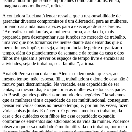
técnica mostrar que somos importantes como contadoras, então,
imagina como mulheres”, reflete.
A contadora Luciana Alencar ressalta que a responsabilidade de
gerenciar diversos compromissos é um diferencial para as mulheres,
tornando-as ainda mais capazes para a execução de suas tarefas.
“Ao realizar multitarefas, a mulher se torna, a cada dia, mais
preparada para desempenhar suas funções no mercado de trabalho,
uma vez que nos tornamos resilientes diante das demandas que o
mercado nos impõe, ou seja, a importância de gerir e organizar o
tempo, além do planejamento da semana e da rotina da casa e dos
filhos me ajudam a prever os espaços de tempo livre e encaixar as
atividades, seja de trabalho, seja familiar”, afirma.
Anabéli Perera concorda com Alencar e demonstra que ser, ao
mesmo tempo, mãe, esposa, filha, trabalhadora e dona de casa não é
motivo para discriminação. Na verdade, essa capacidade de ser
tantas, no mesmo dia, é o que torna as mulheres, de todas as partes
do Brasil, grandes potências no mundo dos negócios. “Já sabemos
que as mulheres têm a capacidade de ser multifuncional, conseguem
pensar em várias coisas ao mesmo tempo, e, por muitas vezes, fazer
várias coisas juntas. E dá certo. O gerenciamento do trabalho, da
casa e dos cuidados com filhos faz essa capacidade expandir,
conforme os elementos são adicionados na vida da mulher. Podemos
observar que essa qualidade é muito utilizada no trabalho, por meio
da organização das atividades a serem desempenhas, da capacidade