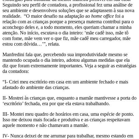
Seguindo seu perfil de contadora, a profissional fez uma análise de
seu ambiente e desenvolveu soluções que se adaptassem à sua nova
realidade. “O maior desafio na adaptação ao
home office
foi a
relação com as crianças porque a presença materna contribui para o
aconchego deles e, a todo momento, eles queriam chamar a minha
atenção. No início, escutava o dia inteiro: ‘mãe cadê isso, mãe tô
com fome, mãe vem ver o que fiz, mãe cadê meu carregador, mãe
estou com dúvida…’”, relata.
Manfredini fala que, percebendo sua improdutividade mesmo se
mantendo ocupada o dia inteiro, adotou algumas medidas que ela
diz que foram extremamente importantes. Veja a seguir as estratégias
da contadora:
“I- Criei meu escritório em casa em um ambiente fechado e mais
afastado do ambiente das crianças.
II- Mostrei às crianças que, enquanto a mamãe mantivesse a porta do
‘escritório’ fechada, era por que ela estava trabalhando.
III- Montei meu quadro de horários em casa, uma espécie de ponto.
Isso me deixou mais focada e produtiva e as crianças respeitavam
aquele momento e não chamavam a mamãe.
IV- Nunca deixei de me arrumar para trabalhar, mesmo estando em