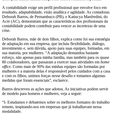
A contabilidade exige um perfil profissional que envolve foco em
resultado, adaptabilidade, visão analítica e agilidade. As contadoras
Deborah Barros, de Pernambuco (PB), e Katiucya Manfredini, do
Acre (AC), demonstram que as características dos profissionais da
contabilidade podem contribuir para vencer as incertezas de uma
crise.
Deborah Barros, mãe de dois filhos, explica como foi sua estratégia
de adaptação em sua empresa, que incluiu flexibilidade, diálogo,
investimento e, sem dúvida, apoio para suas equipes, formadas, em
sua maioria, por mulheres. “A adaptação demandou bastante
esforço, não apenas para minha família, mas também para os quase
80 colaboradores, que passaram a exercer suas atividades em
home
office
. Como mais de 90% das minhas equipes são formadas por
mulheres e a maioria delas é responsável pelos cuidados com a casa
e com os filhos, unimos forças nesse desafio e tomamos algumas
medidas que foram essenciais”, esclarece.
Barros descreveu as ações que adotou. As iniciativas podem servir
de modelo para homens e mulheres, veja a seguir:
“I- Estudamos e debatemos sobre os melhores formatos do trabalho
remoto, inspirando-nos em empresas que já trabalhavam nessa
modalidade.