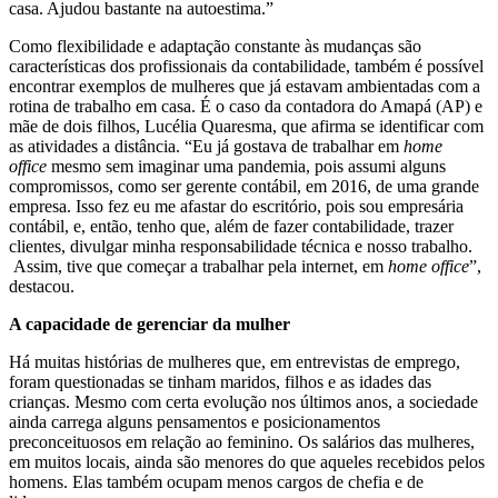
casa. Ajudou bastante na autoestima.”
Como flexibilidade e adaptação constante às mudanças são
características dos profissionais da contabilidade, também é possível
encontrar exemplos de mulheres que já estavam ambientadas com a
rotina de trabalho em casa. É o caso da contadora do Amapá (AP) e
mãe de dois filhos, Lucélia Quaresma, que afirma se identificar com
as atividades a distância. “Eu já gostava de trabalhar em
home
office
mesmo sem imaginar uma pandemia, pois assumi alguns
compromissos, como ser gerente contábil, em 2016, de uma grande
empresa. Isso fez eu me afastar do escritório, pois sou empresária
contábil, e, então, tenho que, além de fazer contabilidade, trazer
clientes, divulgar minha responsabilidade técnica e nosso trabalho.
Assim, tive que começar a trabalhar pela internet, em
home office
”,
destacou.
A capacidade de gerenciar da mulher
Há muitas histórias de mulheres que, em entrevistas de emprego,
foram questionadas se tinham maridos, filhos e as idades das
crianças. Mesmo com certa evolução nos últimos anos, a sociedade
ainda carrega alguns pensamentos e posicionamentos
preconceituosos em relação ao feminino. Os salários das mulheres,
em muitos locais, ainda são menores do que aqueles recebidos pelos
homens. Elas também ocupam menos cargos de chefia e de