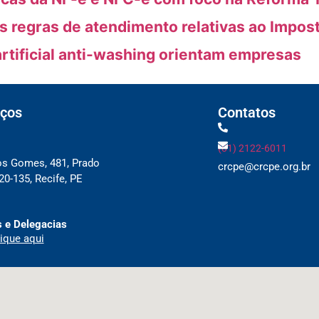
as regras de atendimento relativas ao Impos
artificial anti-washing orientam empresas
ços
Contatos
(81) 2122-6011
os Gomes, 481, Prado
crcpe@crcpe.org.br
0-135, Recife, PE
 e Delegacias
ique aqui