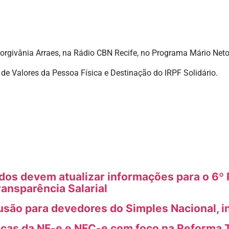
orgivânia Arraes, na Rádio CBN Recife, no Programa Mário Neto,
de Valores da Pessoa Física e Destinação do IRPF Solidário.
s devem atualizar informações para o 6º R
ransparência Salarial
usão para devedores do Simples Nacional, i
icas da NF-e e NFC-e com foco na Reforma T