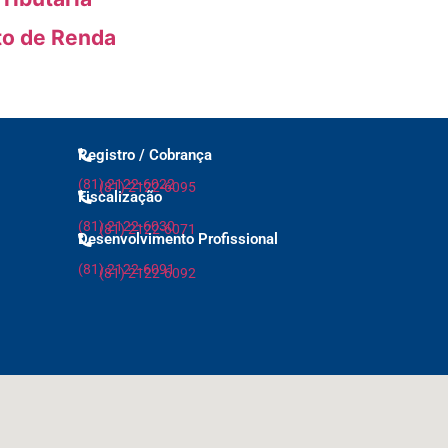
to de Renda
Registro / Cobrança
(81) 2122-6022
(81) 2122-6095
Fiscalização
(81) 2122-6030
(81) 2122-6071
Desenvolvimento Profissional
(81) 2122-6091
(81) 2122-6092