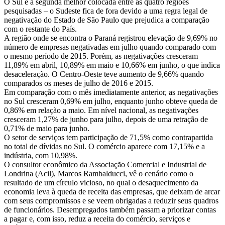
O Sul é a segunda melhor colocada entre as quatro regiões
pesquisadas – o Sudeste fica de fora devido a uma regra legal de
negativação do Estado de São Paulo que prejudica a comparação
com o restante do País.
A região onde se encontra o Paraná registrou elevação de 9,69% no
número de empresas negativadas em julho quando comparado com
o mesmo período de 2015. Porém, as negativações cresceram
11,89% em abril, 10,89% em maio e 10,66% em junho, o que indica
desaceleração. O Centro-Oeste teve aumento de 9,66% quando
comparados os meses de julho de 2016 e 2015.
Em comparação com o mês imediatamente anterior, as negativações
no Sul cresceram 0,69% em julho, enquanto junho obteve queda de
0,86% em relação a maio. Em nível nacional, as negativações
cresceram 1,27% de junho para julho, depois de uma retração de
0,71% de maio para junho.
O setor de serviços tem participação de 71,5% como contrapartida
no total de dívidas no Sul. O comércio aparece com 17,15% e a
indústria, com 10,98%.
O consultor econômico da Associação Comercial e Industrial de
Londrina (Acil), Marcos Rambalducci, vê o cenário como o
resultado de um círculo vicioso, no qual o desaquecimento da
economia leva à queda de receita das empresas, que deixam de arcar
com seus compromissos e se veem obrigadas a reduzir seus quadros
de funcionários. Desempregados também passam a priorizar contas
a pagar e, com isso, reduz a receita do comércio, serviços e