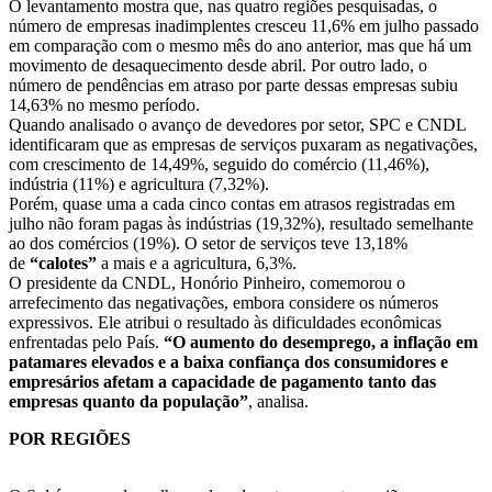
O levantamento mostra que, nas quatro regiões pesquisadas, o
número de empresas inadimplentes cresceu 11,6% em julho passado
em comparação com o mesmo mês do ano anterior, mas que há um
movimento de desaquecimento desde abril. Por outro lado, o
número de pendências em atraso por parte dessas empresas subiu
14,63% no mesmo período.
Quando analisado o avanço de devedores por setor, SPC e CNDL
identificaram que as empresas de serviços puxaram as negativações,
com crescimento de 14,49%, seguido do comércio (11,46%),
indústria (11%) e agricultura (7,32%).
Porém, quase uma a cada cinco contas em atrasos registradas em
julho não foram pagas às indústrias (19,32%), resultado semelhante
ao dos comércios (19%). O setor de serviços teve 13,18%
de
“calotes”
a mais e a agricultura, 6,3%.
O presidente da CNDL, Honório Pinheiro, comemorou o
arrefecimento das negativações, embora considere os números
expressivos. Ele atribui o resultado às dificuldades econômicas
enfrentadas pelo País.
“O aumento do desemprego, a inflação em
patamares elevados e a baixa confiança dos consumidores e
empresários afetam a capacidade de pagamento tanto das
empresas quanto da população”
, analisa.
POR REGIÕES