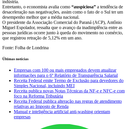
indústria.
Entretanto, o economista avalia como
“auspiciosa”
a tendência de
desaceleração nas negativações, assim como o fato de o Sul ter um
desempenho melhor que a média nacional.
O presidente da Associação Comercial do Paraná (ACP), Antônio
Miguel Espolador, ressalta que o avanço da inadimplência entre as
pessoas jurídicas ocorre junto à queda do movimento no comércio,
que registrou retração de 5,12% em um ano.
Fonte: Folha de Londrina
Últimas notícias
Empresas com 100 ou mais empregados devem atualizar
informações para o 6º Relatório de Transparência Salarial
Receita Federal emite Termo de Exclusão para devedores do
Simples Nacional, incluindo MEI
Receita publica novas Notas Técnicas da NF-e e NFC-e com
foco na Reforma Tributária
Receita Federal publica alteração nas regras de atendimento
relativas ao Imposto de Renda
Manual e inteligência artificial anti-washing orientam
empresas