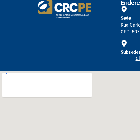
Endere
Sede
Rua Carl
CEP: 5072
Subsedes
Cl