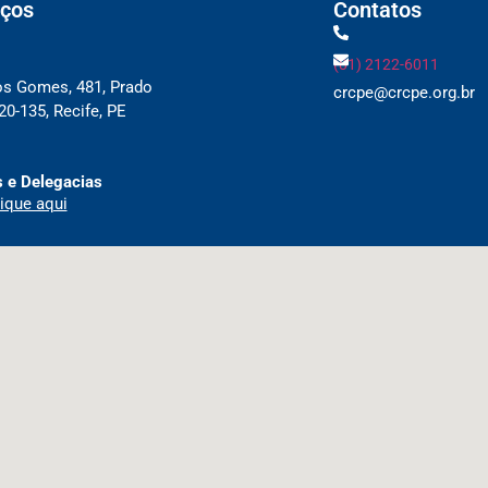
ços
Contatos
(81) 2122-6011
os Gomes, 481, Prado
crcpe@crcpe.org.br
0-135, Recife, PE
 e Delegacias
ique aqui