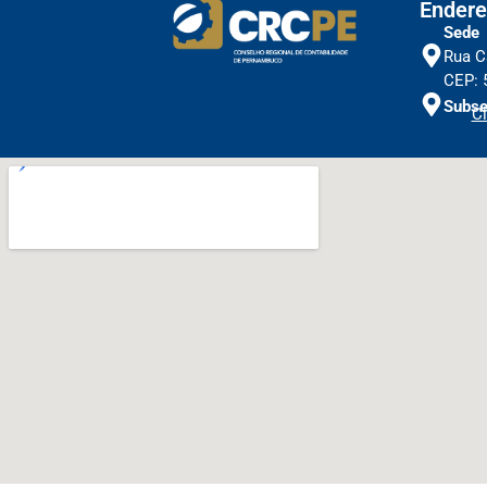
Endere
Sede
Rua C
CEP: 
Subse
Cl