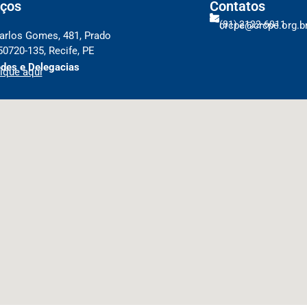
ços
Contatos
(81) 2122-6011
crcpe@crcpe.org.b
arlos Gomes, 481, Prado
50720-135, Recife, PE
des e Delegacias
ique aqui