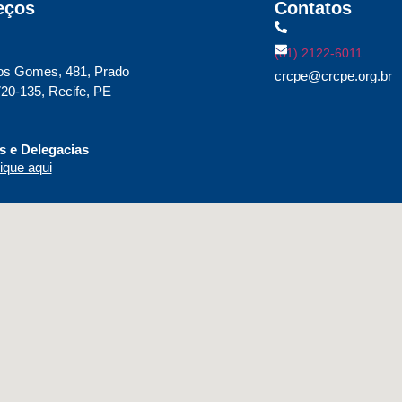
eços
Contatos
(81) 2122-6011
os Gomes, 481, Prado
crcpe@crcpe.org.br
20-135, Recife, PE
 e Delegacias
ique aqui