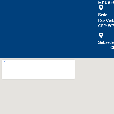
Ender
Sede
Rua Carl
CEP: 507
Subsedes
Cl