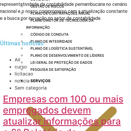
representatividade da contabilidade pernambucana no cenário
GESTÃO DE RISCOS
nacional e o nosso compromisso com a atualização constante
PLANO DE CONTRATAÇÕES ANUAL
e a busca por inovação no setor de contabilidade.
PLANO DIRETOR DE TECNOLOGIA DA
INFORMAÇÃO
CÓDIGO DE CONDUTA
PLANO DE INTEGRIDADE
Últimas notícias
PLANO DE LOGÍSTICA SUSTENTÁVEL
PLANO DE DESENVOLVIMENTO DE LÍDERES
All
LEI GERAL DE PROTEÇÃO DE DADOS
curso
PESQUISA DE SATISFAÇÃO
licitacao
noticia
SERVIÇOS
Sem categoria
Empresas com 100 ou mais
empregados devem
atualizar informações para