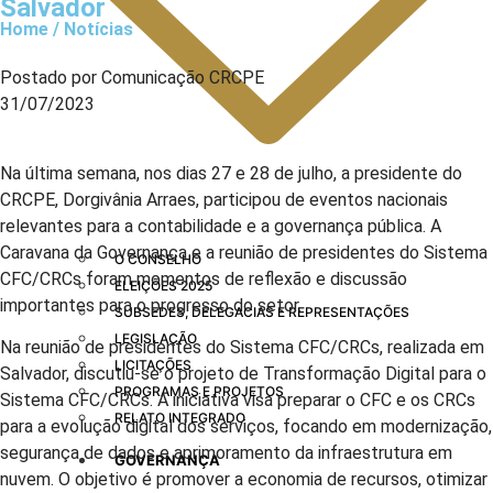
Salvador
Home / Notícias
Postado por Comunicação CRCPE
31/07/2023
Na última semana, nos dias 27 e 28 de julho, a presidente do
CRCPE, Dorgivânia Arraes, participou de eventos nacionais
relevantes para a contabilidade e a governança pública. A
Caravana da Governança e a reunião de presidentes do Sistema
O CONSELHO
CFC/CRCs foram momentos de reflexão e discussão
ELEIÇÕES 2025
importantes para o progresso do setor.
SUBSEDES, DELEGACIAS E REPRESENTAÇÕES
LEGISLAÇÃO
Na reunião de presidentes do Sistema CFC/CRCs, realizada em
LICITAÇÕES
Salvador, discutiu-se o projeto de Transformação Digital para o
PROGRAMAS E PROJETOS
Sistema CFC/CRCs. A iniciativa visa preparar o CFC e os CRCs
RELATO INTEGRADO
para a evolução digital dos serviços, focando em modernização,
segurança de dados e aprimoramento da infraestrutura em
GOVERNANÇA
nuvem. O objetivo é promover a economia de recursos, otimizar