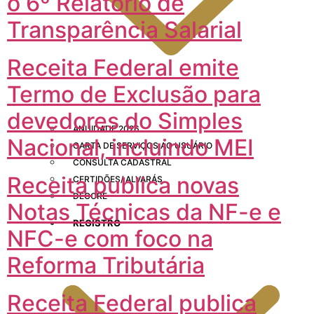
o 6º Relatório de
Transparência Salarial
Receita Federal emite
Termo de Exclusão para
devedores do Simples
ANUIDADE 2026
Nacional, incluindo MEI
CARTA DE SERVIÇOS AO USUÁRIO
CONSULTA CADASTRAL
Receita publica novas
CERTIDÕES/ ALVARÁS
DECORE
Notas Técnicas da NF-e e
REGISTRO
NFC-e com foco na
Reforma Tributária
Receita Federal publica