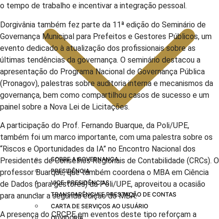
o tempo de trabalho e incentivar a integração pessoal.
Dorgivânia também fez parte da 11ª edição do Seminário de
Governança Municipal para Prefeitos e Gestores Públicos, um
evento dedicado à atualização dos profissionais sobre as
últimas tendências da governança. O seminário destacou a
apresentação do Programa Nacional de Governança Pública
(Pronagov), palestras sobre auditoria interna e mecanismos da
governança, bem como compartilhou casos de sucesso e um
painel sobre a Nova Lei de Licitações.
A participação do Prof. Fernando Buarque, da Poli/UPE,
também foi um marco importante, com uma palestra sobre os
“Riscos e Oportunidades da IA” no Encontro Nacional dos
SOBRE A GOVERNANÇA
Presidentes de Conselhos Regionais de Contabilidade (CRCs). O
PRESIDÊNCIA
professor Buarque, que também coordena o MBA em Ciência
VICE-PRESIDÊNCIAS
de Dados (para gestores) da Poli/UPE, aproveitou a ocasião
TRANSPARÊNCIA E PRESTAÇÃO DE CONTAS
para anunciar a segunda edição do MBA.
CARTA DE SERVIÇOS AO USUÁRIO
A presença do CRCPE em eventos deste tipo reforçam a
OUVIDORIA