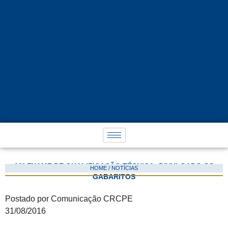
16º EXAME DE QUALIFICAÇÃO TÉCNICA: DIVULGADO OS
HOME / NOTÍCIAS
GABARITOS
Postado por Comunicação CRCPE
31/08/2016