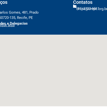
ços
Contatos
(81) 2122-6011
crcpe@crcpe.org.b
arlos Gomes, 481, Prado
50720-135, Recife, PE
des e Delegacias
ique aqui