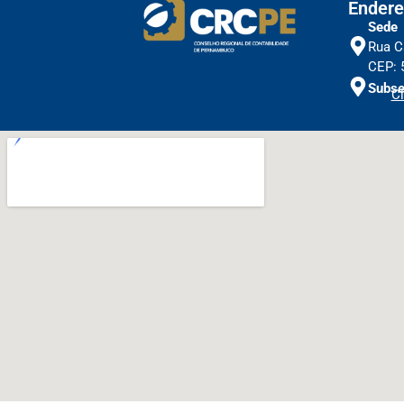
Endere
Sede
Rua C
CEP: 
Subse
Cl