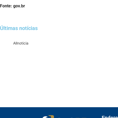
Fonte: gov.br
Últimas notícias
All
noticia
Empresas com 100 ou mais empregado
T
Receita Federal emite Termo de Excl
Receita publica novas Notas Técn
Receita Federal publica alteração n
Manual e inteligência 
Endere