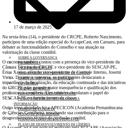
17 de março de 2025
Na sexta-feira (14), o presidente do CRCPE, Roberto Nascimento,
participou de uma edição especial do AccapeCast, em Caruaru, para
debater as funcionalidades do Conselho e sua atuação na
valorização da classe contábil.
SOBRE A GOVERNANÇA
O encontro também contou com a presença do vice-presidente da
PRESIDÊNCIA
Câmara Técnica do CRCPE e vice-presidente do SESCAP-PE,
VICE-PRESIDÊNCIAS
Érico Xavier, além do vice-presidente de Controle Interno, Josemi
TRANSPARÊNCIA E PRESTAÇÃO DE CONTAS
Vieira. Durante a conversa, os participantes destacaram a
CARTA DE SERVIÇOS AO USUÁRIO
importância da fiscalização, da educação continuada e das iniciativas
OUVIDORIA
do CRCPE para garantir maior transparência e qualificação dos
GESTÃO DE RISCOS
profissionais contábeis. Eles também abordaram o papel do
PLANO DE CONTRATAÇÕES ANUAL
SESCAP-PE no fortalecimento da classe.
PLANO DIRETOR DE TECNOLOGIA DA
INFORMAÇÃO
Outro tema abordado foi a APECICON (Academia Pernambucana
CÓDIGO DE CONDUTA
de Ciências Contábeis), ressaltando sua contribuição para o
PLANO DE INTEGRIDADE
desenvolvimento técnico da profissão contábil.
PLANO DE LOGÍSTICA SUSTENTÁVEL
PLANO DE DESENVOLVIMENTO DE LÍDERES
O AccapeCast é um podcast realizado pela ACCAPE (Associação