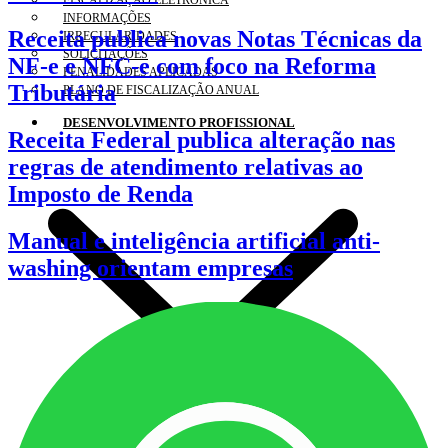
FISCALIZAÇÃO ELETRÔNICA
INFORMAÇÕES
Receita publica novas Notas Técnicas da
IRREGULARIDADES
SOLICITAÇÕES
NF-e e NFC-e com foco na Reforma
PENALIDADES APLICADAS
Tributária
PLANO DE FISCALIZAÇÃO ANUAL
DESENVOLVIMENTO PROFISSIONAL
Receita Federal publica alteração nas
regras de atendimento relativas ao
Imposto de Renda
Manual e inteligência artificial anti-
washing orientam empresas