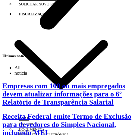
SOLICITAR NOVO REGISTRO
FISCALIZAÇÃO
Últimas notícias
All
noticia
Empresas com 100 ou mais empregados
devem atualizar informações para o 6º
Relatório de Transparência Salarial
Receita Federal emite Termo de Exclusão
COAF
para devedores do Simples Nacional,
DENÚNCIA
DOCUMENTOS
incluindo MEI