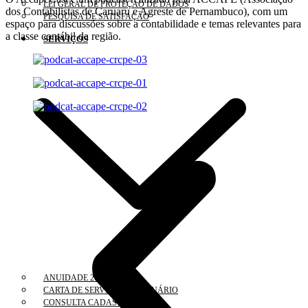
LEI GERAL DE PROTEÇÃO DE DADOS
dos Contabilistas de Caruaru e Agreste de Pernambuco), com um
PESQUISA DE SATISFAÇÃO
espaço para discussões sobre a contabilidade e temas relevantes para
a classe contábil da região.
SERVIÇOS
ANUIDADE 2026
CARTA DE SERVIÇOS AO USUÁRIO
CONSULTA CADASTRAL