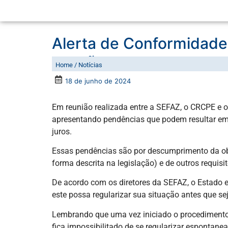
Alerta de Conformidade
sanções para empresa
Home / Notícias
18 de junho de 2024
Em reunião realizada entre a SEFAZ, o CRCPE e
apresentando pendências que podem resultar em 
juros.
Essas pendências são por descumprimento da obri
forma descrita na legislação) e de outros requisi
De acordo com os diretores da SEFAZ, o Estado e
este possa regularizar sua situação antes que sej
Lembrando que uma vez iniciado o procedimento de
fica impossibilitado de se regularizar espontanea