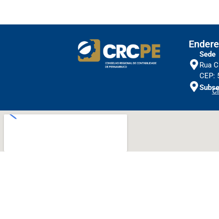
Endere
Sede
Rua C
CEP: 
Subse
Cl