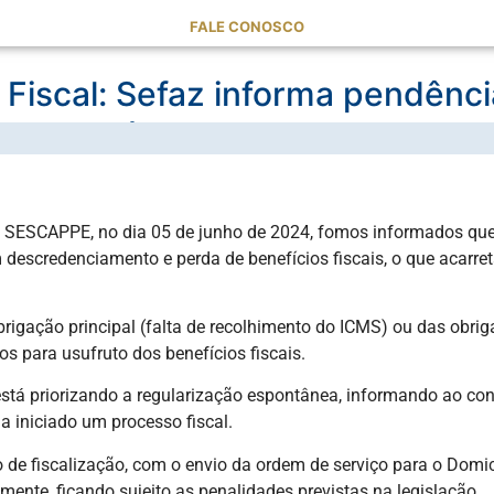
FALE CONOSCO
 Fiscal: Sefaz informa pendênc
s pernambucanas
 o SESCAPPE, no dia 05 de junho de 2024, fomos informados 
descredenciamento e perda de benefícios fiscais, o que acarre
gação principal (falta de recolhimento do ICMS) ou das obriga
tos para usufruto dos benefícios fiscais.
stá priorizando a regularização espontânea, informando ao cont
a iniciado um processo fiscal.
 fiscalização, com o envio da ordem de serviço para o Domicíli
mente, ficando sujeito as penalidades previstas na legislação.