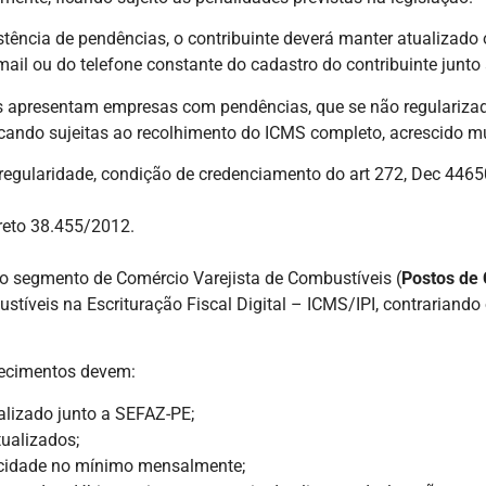
ência de pendências, o contribuinte deverá manter atualizado o 
-mail ou do telefone constante do cadastro do contribuinte junto
apresentam empresas com pendências, que se não regularizadas
icando sujeitas ao recolhimento do ICMS completo, acrescido mul
regularidade, condição de credenciamento do art 272, Dec 4465
creto 38.455/2012.
 segmento de Comércio Varejista de Combustíveis (
Postos de 
veis na Escrituração Fiscal Digital – ICMS/IPI, contrariando o 
lecimentos devem:
ualizado junto a SEFAZ-PE;
tualizados;
dicidade no mínimo mensalmente;