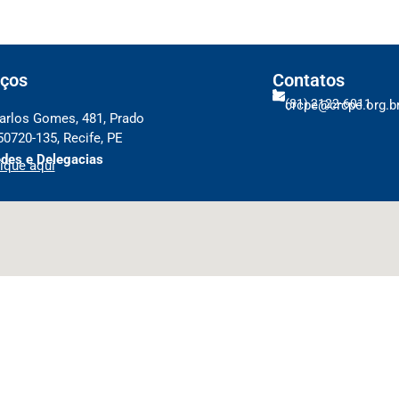
ços
Contatos
(81) 2122-6011
crcpe@crcpe.org.b
arlos Gomes, 481, Prado
50720-135, Recife, PE
des e Delegacias
ique aqui