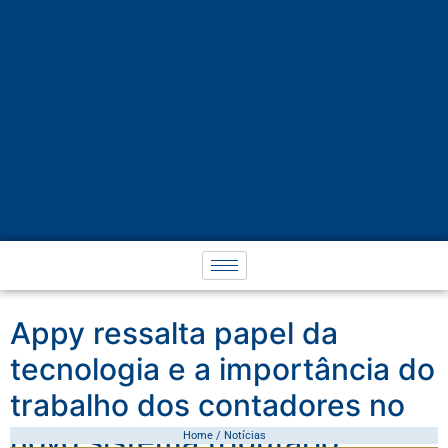
Appy ressalta papel da
tecnologia e a importância do
trabalho dos contadores no
novo sistema tributário
Home / Notícias