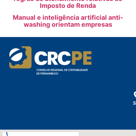
Imposto de Renda
Manual e inteligência artificial anti-
washing orientam empresas
S