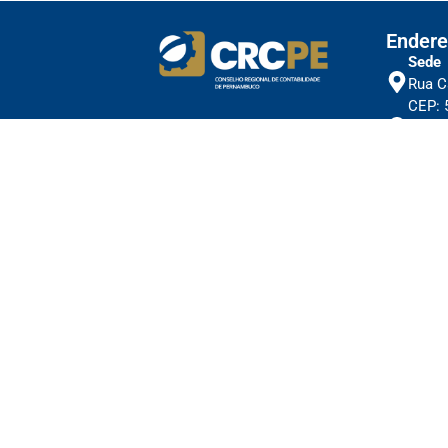
Endere
Sede
Rua C
CEP: 
Subse
Cl