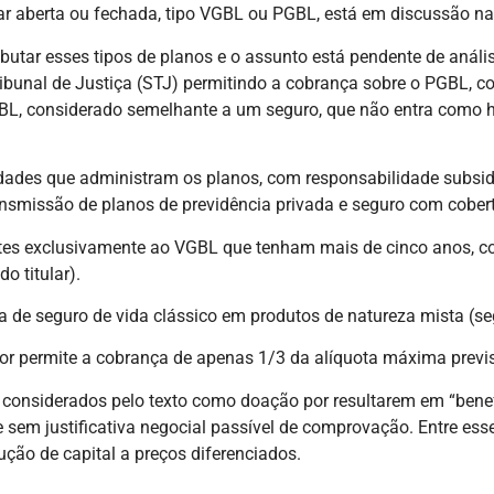
r aberta ou fechada, tipo VGBL ou PGBL, está em discussão na 
ibutar esses tipos de planos e o assunto está pendente de anál
ribunal de Justiça (STJ) permitindo a cobrança sobre o PGBL, co
GBL, considerado semelhante a um seguro, que não entra como h
ades que administram os planos, com responsabilidade subsidiá
nsmissão de planos de previdência privada e seguro com cobert
rtes exclusivamente ao VGBL que tenham mais de cinco anos, c
o titular).
de seguro de vida clássico em produtos de natureza mista (segu
ator permite a cobrança de apenas 1/3 da alíquota máxima previs
s considerados pelo texto como doação por resultarem em “bene
e sem justificativa negocial passível de comprovação. Entre ess
ção de capital a preços diferenciados.