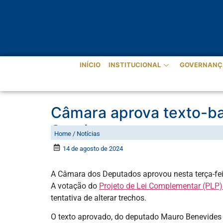
INÍCIO
INSTITUCIONAL
GOVERNANÇ
Câmara aprova texto-ba
Serviços
Home / Notícias
14 de agosto de 2024
A Câmara dos Deputados aprovou nesta terça-feir
A votação do
Projeto de Lei Complementar (PLP
tentativa de alterar trechos.
O texto aprovado, do deputado Mauro Benevides 