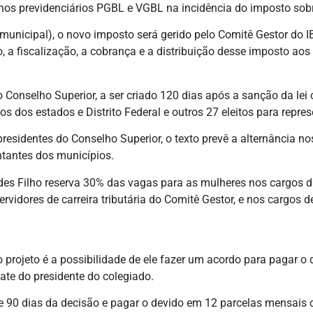
planos previdenciários PGBL e VGBL na incidência do imposto so
municipal), o novo imposto será gerido pelo Comitê Gestor do I
 a fiscalização, a cobrança e a distribuição desse imposto aos
o Conselho Superior, a ser criado 120 dias após a sanção da 
s dos estados e Distrito Federal e outros 27 eleitos para repres
-presidentes do Conselho Superior, o texto prevê a alternância 
ntantes dos municípios.
ides Filho reserva 30% das vagas para as mulheres nos cargos da
rvidores de carreira tributária do Comitê Gestor, e nos cargos 
o projeto é a possibilidade de ele fazer um acordo para pagar o
ate do presidente do colegiado.
de 90 dias da decisão e pagar o devido em 12 parcelas mensais 