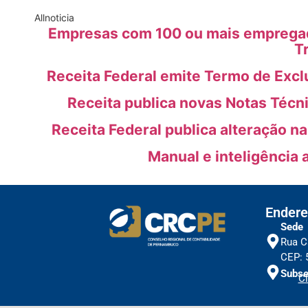
All
noticia
Empresas com 100 ou mais empregado
T
Receita Federal emite Termo de Excl
Receita publica novas Notas Técn
Receita Federal publica alteração n
Manual e inteligência 
Endere
Sede
Rua C
CEP: 
Subse
Cl