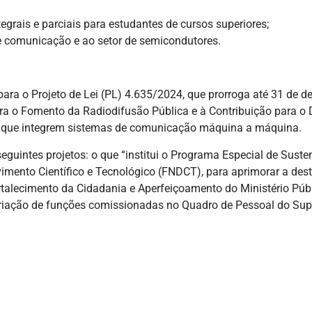
grais e parciais para estudantes de cursos superiores;
o e comunicação e ao setor de semicondutores.
ra o Projeto de Lei (PL) 4.635/2024, que prorroga até 31 de de
ara o Fomento da Radiodifusão Pública e à Contribuição para o
es que integrem sistemas de comunicação máquina a máquina.
intes projetos: o que “institui o Programa Especial de Susten
mento Científico e Tecnológico (FNDCT), para aprimorar a desti
ortalecimento da Cidadania e Aperfeiçoamento do Ministério Públ
criação de funções comissionadas no Quadro de Pessoal do Super