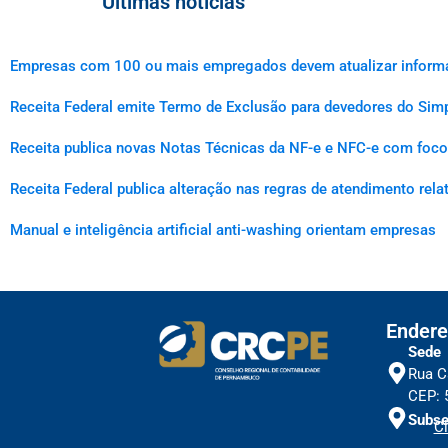
Últimas notícias
Empresas com 100 ou mais empregados devem atualizar informaçõ
Receita Federal emite Termo de Exclusão para devedores do Simp
Receita publica novas Notas Técnicas da NF-e e NFC-e com foco 
Receita Federal publica alteração nas regras de atendimento rel
Manual e inteligência artificial anti-washing orientam empresas
Endere
Sede
Rua C
CEP: 
Subse
Cl