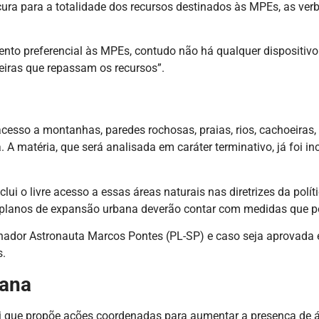
ura para a totalidade dos recursos destinados às MPEs, as ver
nto preferencial às MPEs, contudo não há qualquer dispositivo q
ceiras que repassam os recursos”.
 acesso a montanhas, paredes rochosas, praias, rios, cachoeiras, 
. A matéria, que será analisada em caráter terminativo, já foi i
lui o livre acesso a essas áreas naturais nas diretrizes da polít
 planos de expansão urbana deverão contar com medidas que pos
 senador Astronauta Marcos Pontes (PL-SP) e caso seja aprovada
s.
bana
i que propõe ações coordenadas para aumentar a presença de ár