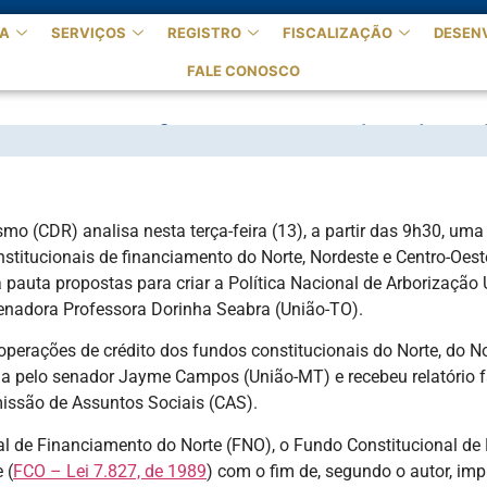
A
SERVIÇOS
REGISTRO
FISCALIZAÇÃO
DESEN
FALE CONOSCO
passe de fundos constitucion
 (CDR) analisa nesta terça-feira (13), a partir das 9h30, uma pa
stitucionais de financiamento do Norte, Nordeste e Centro-Oe
auta propostas para criar a Política Nacional de Arborização 
 senadora Professora Dorinha Seabra (União-TO).
operações de crédito dos fundos constitucionais do Norte, do N
a pelo senador Jayme Campos (União-MT) e recebeu relatório fa
missão de Assuntos Sociais (CAS).
ional de Financiamento do Norte (FNO), o Fundo Constitucional 
 (
FCO – Lei 7.827, de 1989
) com o fim de, segundo o autor, im