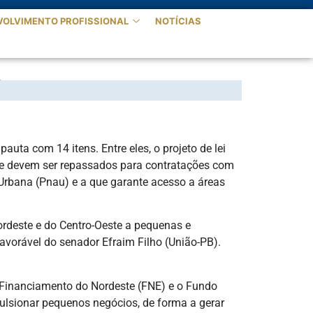
VOLVIMENTO PROFISSIONAL
NOTÍCIAS
ais a pequenas empresas
uta com 14 itens. Entre eles, o projeto de lei
ste devem ser repassados para contratações com
Urbana (Pnau) e a que garante acesso a áreas
ordeste e do Centro-Oeste a pequenas e
vorável do senador Efraim Filho (União-PB).
de Financiamento do Nordeste (FNE) e o Fundo
pulsionar pequenos negócios, de forma a gerar