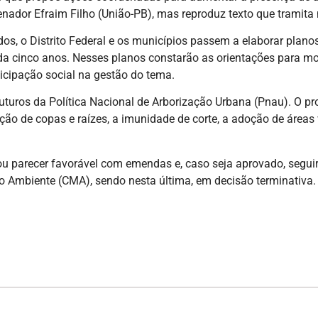
nador Efraim Filho (União-PB), mas reproduz texto que tramit
os, o Distrito Federal e os municípios passem a elaborar plano
ada cinco anos. Nesses planos constarão as orientações para 
ticipação social na gestão do tema.
uturos da Política Nacional de Arborização Urbana (Pnau). O pr
ção de copas e raízes, a imunidade de corte, a adoção de áreas 
u parecer favorável com emendas e, caso seja aprovado, segui
o Ambiente (CMA), sendo nesta última, em decisão terminativa.