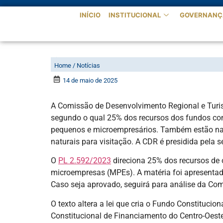
INÍCIO
INSTITUCIONAL
GOVERNANÇ
CDR vota aumento de re
Home / Notícias
14 de maio de 2025
A Comissão de Desenvolvimento Regional e Turismo
segundo o qual 25% dos recursos dos fundos con
pequenos e microempresários. Também estão na p
naturais para visitação. A CDR é presidida pela
O
PL 2.592/2023
direciona 25% dos recursos de 
microempresas (MPEs). A matéria foi apresentad
Caso seja aprovado, seguirá para análise da Co
O texto altera a lei que cria o Fundo Constituc
Constitucional de Financiamento do Centro-Oeste