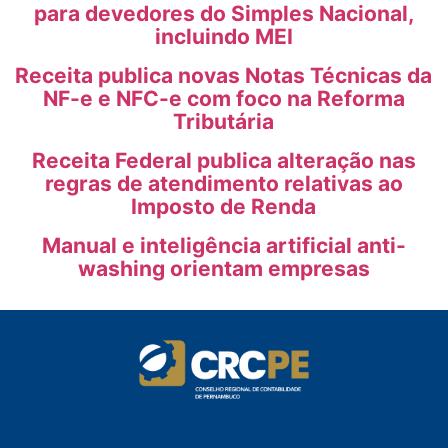
para devedores do Simples Nacional,
incluindo MEI
Receita publica novas Notas Técnicas da
NF-e e NFC-e com foco na Reforma
Tributária
Receita Federal publica alteração nas
regras de atendimento relativas ao
Imposto de Renda
Manual e inteligência artificial anti-
washing orientam empresas