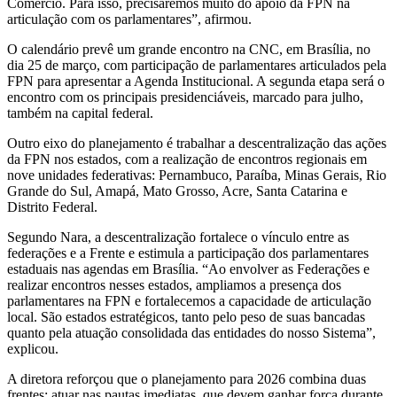
Comércio. Para isso, precisaremos muito do apoio da FPN na
articulação com os parlamentares”, afirmou.
O calendário prevê um grande encontro na CNC, em Brasília, no
dia 25 de março, com participação de parlamentares articulados pela
FPN para apresentar a Agenda Institucional. A segunda etapa será o
encontro com os principais presidenciáveis, marcado para julho,
também na capital federal.
Outro eixo do planejamento é trabalhar a descentralização das ações
da FPN nos estados, com a realização de encontros regionais em
nove unidades federativas: Pernambuco, Paraíba, Minas Gerais, Rio
Grande do Sul, Amapá, Mato Grosso, Acre, Santa Catarina e
Distrito Federal.
Segundo Nara, a descentralização fortalece o vínculo entre as
federações e a Frente e estimula a participação dos parlamentares
estaduais nas agendas em Brasília. “Ao envolver as Federações e
realizar encontros nesses estados, ampliamos a presença dos
parlamentares na FPN e fortalecemos a capacidade de articulação
local. São estados estratégicos, tanto pelo peso de suas bancadas
quanto pela atuação consolidada das entidades do nosso Sistema”,
explicou.
A diretora reforçou que o planejamento para 2026 combina duas
frentes: atuar nas pautas imediatas, que devem ganhar força durante