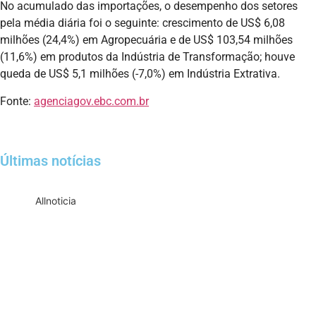
No acumulado das importações, o desempenho dos setores
pela média diária foi o seguinte: crescimento de US$ 6,08
milhões (24,4%) em Agropecuária e de US$ 103,54 milhões
(11,6%) em produtos da Indústria de Transformação; houve
queda de US$ 5,1 milhões (-7,0%) em Indústria Extrativa.
Fonte:
agenciagov.ebc.com.br
Últimas notícias
All
noticia
Empresas com 100 ou mais empregados
devem atualizar informações para o 6º
Relatório de Transparência Salarial
Receita Federal emite Termo de Exclusão
para devedores do Simples Nacional,
incluindo MEI