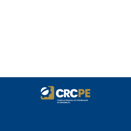
Receita publica novas Notas Técnicas da
NF-e e NFC-e com foco na Reforma
Tributária
Receita Federal publica alteração nas
regras de atendimento relativas ao
Imposto de Renda
Manual e inteligência artificial anti-
washing orientam empresas