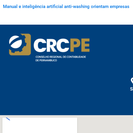
Manual e inteligência artificial anti-washing orientam empresas
S