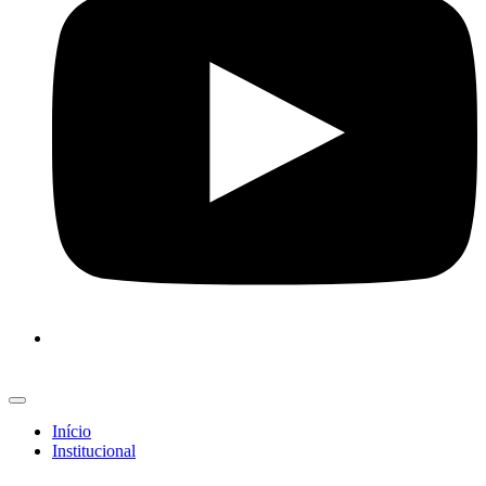
Início
Institucional