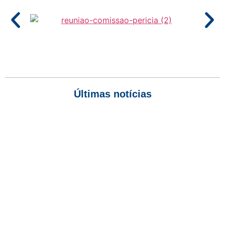
Últimas notícias
Empresas com 100 ou mais empregados devem atualizar
informações para o 6º Relatório de Transparência Salarial
Receita Federal emite Termo de Exclusão para devedores do
Simples Nacional, incluindo MEI
Receita publica novas Notas Técnicas da NF-e e NFC-e com
foco na Reforma Tributária
Receita Federal publica alteração nas regras de atendimento
relativas ao Imposto de Renda
Manual e inteligência artificial anti-washing orientam empresas