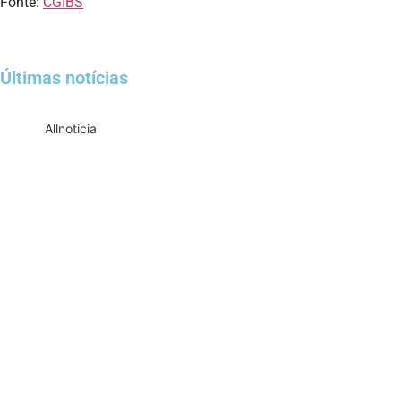
Fonte:
CGIBS
Últimas notícias
All
noticia
Empresas com 100 ou mais empregados
devem atualizar informações para o 6º
Relatório de Transparência Salarial
Receita Federal emite Termo de Exclusão
para devedores do Simples Nacional,
incluindo MEI
Receita publica novas Notas Técnicas da
NF-e e NFC-e com foco na Reforma
Tributária
Receita Federal publica alteração nas
regras de atendimento relativas ao