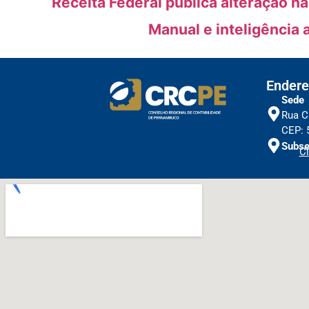
Receita Federal publica alteração n
Manual e inteligência 
Endere
Sede
Rua C
CEP: 
Subse
Cl