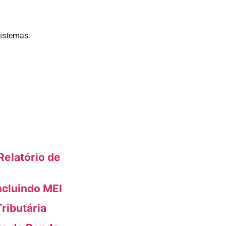
sistemas.
elatório de
ncluindo MEI
ributária