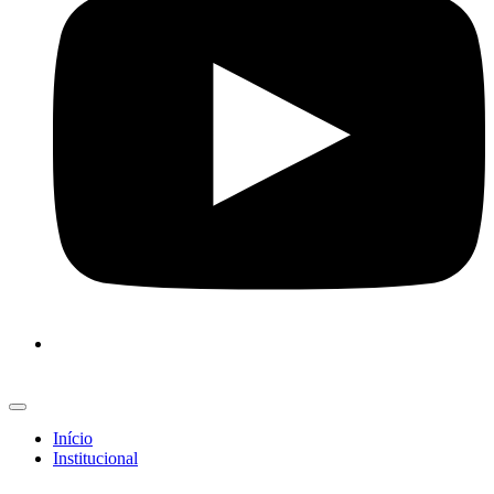
Início
Institucional