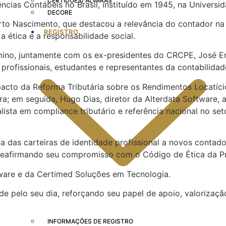
CERTIDÕES/ ALVARÁS
cias Contábeis no Brasil, instituído em 1945, na Universid
DECORE
rto Nascimento, que destacou a relevância do contador na
REGISTRO
 ética e a responsabilidade social.
mino, juntamente com os ex-presidentes do CRCPE, José Er
profissionais, estudantes e representantes da contabilid
cto da Reforma Tributária sobre os Rendimentos Locatícios:
ra; em seguida, Hugo Dias, diretor da Alterdata Software,
lista em compliance tributário e referência nacional no set
 das carteiras de identidade profissional a novos contado
l, reafirmando seu compromisso com o Código de Ética da Pr
ware e da Certimed Soluções em Tecnologia.
e pelo seu dia, reforçando seu papel de apoio, valorização
INFORMAÇÕES DE REGISTRO