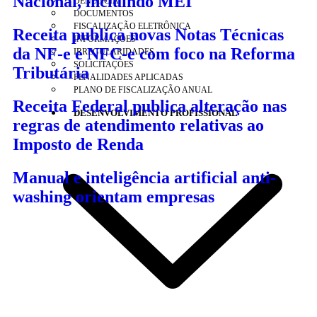
Nacional, incluindo MEI
DENÚNCIA
DOCUMENTOS
FISCALIZAÇÃO ELETRÔNICA
Receita publica novas Notas Técnicas
INFORMAÇÕES
da NF-e e NFC-e com foco na Reforma
IRREGULARIDADES
SOLICITAÇÕES
Tributária
PENALIDADES APLICADAS
PLANO DE FISCALIZAÇÃO ANUAL
Receita Federal publica alteração nas
DESENVOLVIMENTO PROFISSIONAL
regras de atendimento relativas ao
Imposto de Renda
Manual e inteligência artificial anti-
washing orientam empresas