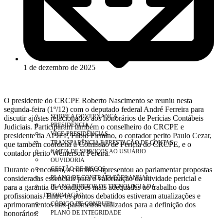
1 de dezembro de 2025
O presidente do CRCPE Roberto Nascimento se reuniu nesta
segunda-feira (1º/12) com o deputado federal André Ferreira para
SOBRE A GOVERNANÇA
discutir ajustes relacionados aos honorários de Perícias Contábeis
PRESIDÊNCIA
Judiciais. Participaram também o conselheiro do CRCPE e
VICE-PRESIDÊNCIAS
presidente da APJEP, Fábio Firmino, o contador perito Paulo Cezar,
TRANSPARÊNCIA E PRESTAÇÃO DE CONTAS
que também coordena a Comissão de Perícia do CRCPE, e o
CARTA DE SERVIÇOS AO USUÁRIO
contador perito Wemerson Pereira.
OUVIDORIA
Durante o encontro, a comitiva apresentou ao parlamentar propostas
GESTÃO DE RISCOS
consideradas essenciais para a valorização da atividade pericial e
PLANO DE CONTRATAÇÕES ANUAL
para a garantia de condições mais adequadas ao trabalho dos
PLANO DIRETOR DE TECNOLOGIA DA
profissionais. Entre os pontos debatidos estiveram atualizações e
INFORMAÇÃO
aprimoramentos nos parâmetros utilizados para a definição dos
CÓDIGO DE CONDUTA
honorários.
PLANO DE INTEGRIDADE