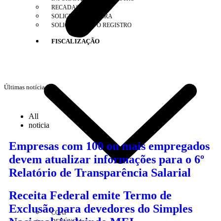
RECADASTRAMENTO
SOLICITAR CARTEIRA
SOLICITAR NOVO REGISTRO
FISCALIZAÇÃO
Últimas notícias
All
noticia
Empresas com 100 ou mais empregados
devem atualizar informações para o 6º
Relatório de Transparência Salarial
Receita Federal emite Termo de
Exclusão para devedores do Simples
COAF