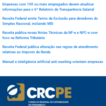
Empresas com 100 ou mais empregados devem atualizar
informações para o 6º Relatório de Transparência Salarial
Receita Federal emite Termo de Exclusão para devedores do
Simples Nacional, incluindo MEI
Receita publica novas Notas Técnicas da NF-e e NFC-e com
foco na Reforma Tributária
Receita Federal publica alteração nas regras de atendimento
relativas ao Imposto de Renda
Manual e inteligência artificial anti-washing orientam empresas