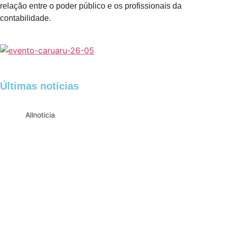
relação entre o poder público e os profissionais da
contabilidade.
Últimas notícias
All
noticia
Empresas com 100 ou mais empregados
devem atualizar informações para o 6º
Relatório de Transparência Salarial
Receita Federal emite Termo de Exclusão
para devedores do Simples Nacional,
incluindo MEI
Receita publica novas Notas Técnicas da
NF-e e NFC-e com foco na Reforma
Tributária