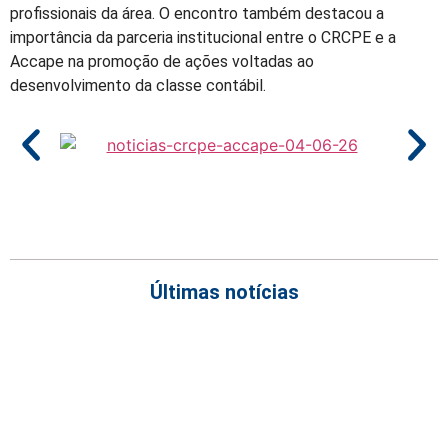
profissionais da área. O encontro também destacou a
importância da parceria institucional entre o CRCPE e a
Accape na promoção de ações voltadas ao
desenvolvimento da classe contábil.
Últimas notícias
Empresas com 100 ou mais empregados devem atualizar
informações para o 6º Relatório de Transparência Salarial
Receita Federal emite Termo de Exclusão para devedores do
Simples Nacional, incluindo MEI
Receita publica novas Notas Técnicas da NF-e e NFC-e com