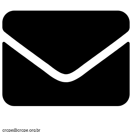
crcpe@crcpe.org.br