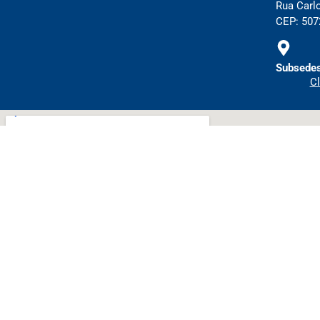
Rua Carl
CEP: 5072
Subsedes
Cl