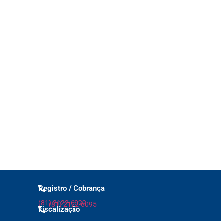
Registro / Cobrança
(81) 2122-6022
(81) 2122-6095
Fiscalização