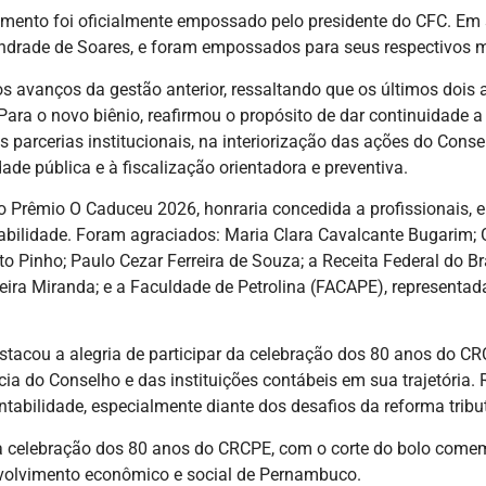
imento foi oficialmente empossado pelo presidente do CFC. Em
Andrade de Soares, e foram empossados para seus respectivos 
s avanços da gestão anterior, ressaltando que os últimos dois
ara o novo biênio, reafirmou o propósito de dar continuidade 
s parcerias institucionais, na interiorização das ações do Con
ade pública e à fiscalização orientadora e preventiva.
rêmio O Caduceu 2026, honraria concedida a profissionais, en
abilidade. Foram agraciados: Maria Clara Cavalcante Bugarim; G
o Pinho; Paulo Cezar Ferreira de Souza; a Receita Federal do Br
eira Miranda; e a Faculdade de Petrolina (FACAPE), representad
tacou a alegria de participar da celebração dos 80 anos do CR
ia do Conselho e das instituições contábeis em sua trajetória. R
ntabilidade, especialmente diante dos desafios da reforma tribut
celebração dos 80 anos do CRCPE, com o corte do bolo comemo
envolvimento econômico e social de Pernambuco.