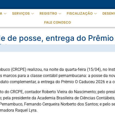
A
SERVIÇOS
REGISTRO
FISCALIZAÇÃO
DESEN
FALE CONOSCO
de de posse, entrega do Prêmi
ória
co (CRCPE) realizou, na noite da quarta-feira (15/04), no Inst
s marcos para a classe contábil pernambucana: a posse da nova
dato complementar, a entrega do Prêmio O Caduceu 2026 e a c
ito do CRCPE, contador Roberto Vieira do Nascimento; pelo pres
o; pela presidente da Academia Brasileira de Ciências Contábei
e Pernambuco, Fernando Cerqueira Norberto dos Santos; e pelo se
rnadora Raquel Lyra.