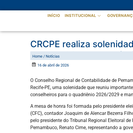
INÍCIO
INSTITUCIONAL
GOVERNANÇ
CRCPE realiza solenida
celebra 80 anos de hist
Home / Notícias
16 de abril de 2026
O Conselho Regional de Contabilidade de Pernambu
Recife-PE, uma solenidade que reuniu importante
conselheiros para o quadriênio 2026/2029 e man
A mesa de honra foi formada pelo presidente ele
(CFC), contador Joaquim de Alencar Bezerra Filh
pelo presidente do Tribunal Regional Eleitoral d
Pernambuco, Renato Cirne, representando a gove