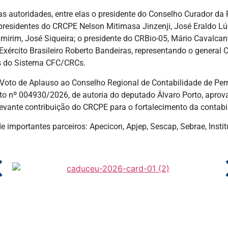
s autoridades, entre elas o presidente do Conselho Curador da 
-presidentes do CRCPE Nelson Mitimasa Jinzenji, José Eraldo Lú
imirim, José Siqueira; o presidente do CRBio-05, Mário Cavalcan
xército Brasileiro Roberto Bandeiras, representando o general 
os do Sistema CFC/CRCs.
 Voto de Aplauso ao Conselho Regional de Contabilidade de Pe
 nº 004930/2026, de autoria do deputado Álvaro Porto, aprova
vante contribuição do CRCPE para o fortalecimento da contabi
 importantes parceiros: Apecicon, Apjep, Sescap, Sebrae, Instit