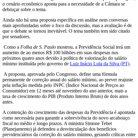
o cenário econômico aponta para a necessidade de a Câmara se
debruçar sobre o tema.
Ainda não há uma proposta específica em análise nem conversas
mais aprofundadas sobre o foco da discussão, mas a avaliação é de
que o debate se tornou inevitável. O tema também tem sido citado
por senadores.
Como a
Folha de S. Paulo
mostrou, a Previdência Social terá um
aumento de ao menos R$ 100 bilhões em suas despesas nos
próximos quatro anos devido à política de valorização do salário
mínimo instituída pelo governo de
Luiz Inácio Lula da Silva (PT)
.
A proposta, aprovada pelo Congresso, define uma fórmula
permanente de correção anual do salário mínimo, ao prever reajuste
pela inflação medida pelo INPC (Índice Nacional de Preços ao
Consumidor) em 12 meses até novembro do ano anterior, mais a
taxa de crescimento do PIB (Produto Interno Bruto) de dois anos
antes.
A contenção do crescimento das despesas da Previdência é apontada
como necessária para garantir a sobrevivência do novo arcabouço
fiscal no médio e longo prazos. A ministra Simone Tebet
(Planejamento) já defendeu a desvinculação dos benefícios
previdenciários da correção do salário mínimo, gerando críticas entre