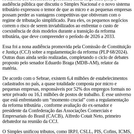
audiência pública que discutiu o Simples Nacional e o novo sistema
tributário expressou o temor de que as micro e as pequenas empresas
possam perder as vantagens competitivas que obtiveram com o
regime de tributação simplificado. Para eles, os pequenos negócios
correm o risco de serem inviabilizados ao enfrentar o custo de
coexistência de dois modelos durante a transição da reforma
tributária, que deve compreender o período de 2026 a 2033.
Essa foi a nona audiência promovida pela Comissão de Constituição
e Justiça (CCJ) sobre a regulamentação da reforma (PLP 68/2024).
Outras duas ainda serão realizadas, completando o ciclo de debates
proposto pelo senador Eduardo Braga (MDB-AM), relator da
matéria.
De acordo com o Sebrae, existem 6,4 milhões de estabelecimentos
cadastrados no país, a quase totalidade composta por micro e
pequenas empresas, responsáveis por 52% dos empregos formais no
setor privado ou 16,1 milhões de postos de trabalho. É esse universo
que está enfrentando um “momento crucial” com a regulamentação
da reforma tributária , conforme avaliação do ex-senador e
presidente da Confederação das Associações Comerciais e
Empresariais do Brasil (CACB), Alfredo Cotait Neto, primeiro
debatedor na reunião da CCJ.
O Simples unificou tributos, como IRPJ, CSLL, PIS, Cofins, ICMS,