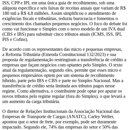
ISS, CPP e IPI, em uma única guia de recolhimento, sob uma
alíquota específica e seis faixas de receitas anuais que variam de R$
180 mil a R$ 4,8 milhões. Assim simplificou o atendimento de
exigências fiscais e tributárias, reduziu burocracia e fomentou o
crescimento dos chamados pequenos negócios. O foco do debate foi
como vai funcionar o Simples com o novo modelo de um IVA dual
(CBS e IBS) para substituir cinco tributos atuais (ICMS, ISS, IPI,
PIS e Cofins).
De acordo com os representantes das micro e pequenas empresas,
a Reforma Tributária (Emenda Constitucional 132/2023) e sua
proposta de regulamentação restringiram a transferência de crédito a
empresas que façam negócios com optantes pelo Simples. O texto
atual da regulamentação, segundo eles, permite que esses micro e
pequenos empresários optem por um sistema de recolhimento
híbrido, parte pelo IBS e CBS e parte no Simples Nacional. Mas a
transferência de crédito seria limitada aos tributos pagos nesse
regime. Como alternativa, o contribuinte pode optar por apurar os
novos tributos pelo regime regular (fora do Simples), o que levará a
um aumento da carga tributária.
O diretor de Relações Institucionais da Associação Nacional das
Empresas de Transporte de Cargas (ANATC), Carley Welter,
apontou que o setor de frete, por exemplo, pode ser duramente
impactado. Segundo ele, 74% das empresas do setor e 50% das