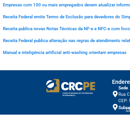
Empresas com 100 ou mais empregados devem atualizar informaçõ
Receita Federal emite Termo de Exclusão para devedores do Simp
Receita publica novas Notas Técnicas da NF-e e NFC-e com foco 
Receita Federal publica alteração nas regras de atendimento rel
Manual e inteligência artificial anti-washing orientam empresas
Endere
Sede
Rua C
CEP: 
Subse
Cl