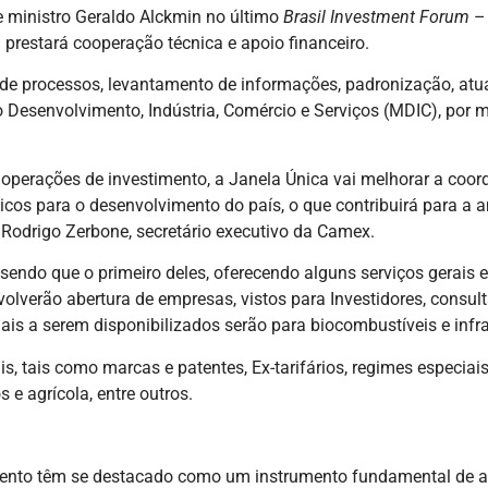
e ministro Geraldo Alckmin no último
Brasil Investment Forum
– 
 prestará cooperação técnica e apoio financeiro.
 processos, levantamento de informações, padronização, atual
o Desenvolvimento, Indústria, Comércio e Serviços (MDIC), por 
s operações de investimento, a Janela Única vai melhorar a coo
gicos para o desenvolvimento do país, o que contribuirá para a a
a Rodrigo Zerbone, secretário executivo da Camex.
endo que o primeiro deles, oferecendo alguns serviços gerais e
nvolverão abertura de empresas, vistos para Investidores, consult
iais a serem disponibilizados serão para biocombustíveis e infra
s, tais como marcas e patentes, Ex-tarifários, regimes especiai
 e agrícola, entre outros.
mento têm se destacado como um instrumento fundamental de a