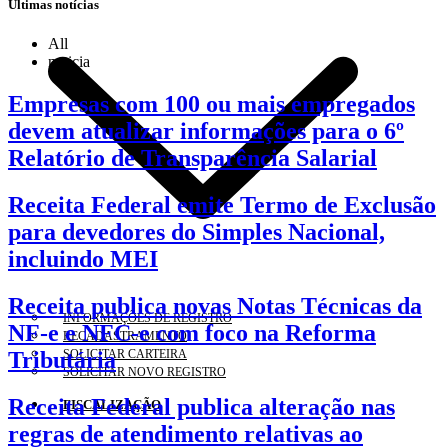
Últimas notícias
All
noticia
Empresas com 100 ou mais empregados
devem atualizar informações para o 6º
Relatório de Transparência Salarial
Receita Federal emite Termo de Exclusão
para devedores do Simples Nacional,
incluindo MEI
Receita publica novas Notas Técnicas da
INFORMAÇÕES DE REGISTRO
NF-e e NFC-e com foco na Reforma
RECADASTRAMENTO
Tributária
SOLICITAR CARTEIRA
SOLICITAR NOVO REGISTRO
Receita Federal publica alteração nas
FISCALIZAÇÃO
regras de atendimento relativas ao