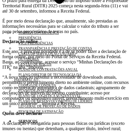
O prazo para entrega da Declaração do Imposto sobre a Propriedade
Territorial Rural (DITR) 2025 começa nesta segunda-feira (11) e vai
até 30 de setembro, informou a Receita Federal.
É por meio dessa declaração que, anualmente, são prestadas as
informações necessárias para se calcular o valor do tributo a ser
pago pelos proprietários de terras no país.
SOBRE A GOVERNANÇA
PRESIDÊNCIA
Declaração online
VICE-PRESIDÊNCIAS
TRANSPARÊNCIA E PRESTAÇÃO DE CONTAS
Este ano, a principal novidade é a de se poder fazer a declaração de
CARTA DE SERVIÇOS AO USUÁRIO
forma online, por meio do Portal de Serviços da Receita Federal.
OUVIDORIA
Basta, ao contribuinte, acessar o serviço “Minhas Declarações do
GESTÃO DE RISCOS
ITR” na aba “Imóveis”.
PLANO DE CONTRATAÇÕES ANUAL
PLANO DIRETOR DE TECNOLOGIA DA
“A nova solução substitui a necessidade de downloads anuais,
INFORMAÇÃO
permitindo o preenchimento direto no ambiente online, com recursos
CÓDIGO DE CONDUTA
como recuperação automática de dados cadastrais; agrupamento de
PLANO DE INTEGRIDADE
declarações de imóveis do mesmo contribuinte; acesso por
PLANO DE LOGÍSTICA SUSTENTÁVEL
computador ou dispositivo móvel; preenchimento multi-exercício em
PLANO DE DESENVOLVIMENTO DE LÍDERES
um único ambiente”, informa a Receita.
LEI GERAL DE PROTEÇÃO DE DADOS
PESQUISA DE SATISFAÇÃO
Quem deve declarar
SERVIÇOS
A declaração é obrigatória para pessoas físicas ou jurídicas (exceto
imunes ou isentas) que detenham, a qualquer título, imóvel rural;