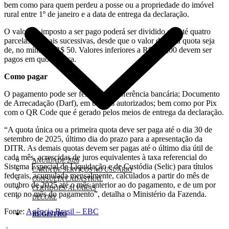
bem como para quem perdeu a posse ou a propriedade do imóvel
rural entre 1º de janeiro e a data de entrega da declaração.
O valor do imposto a ser pago poderá ser dividido em até quatro
parcelas mensais sucessivas, desde que o valor de cada quota seja
de, no mínimo, R$ 50. Valores inferiores a R$ 100,00 devem ser
pagos em quota única.
Como pagar
O pagamento pode ser feito por transferência bancária; Documento
de Arrecadação (Darf), em bancos autorizados; bem como por Pix
com o QR Code que é gerado pelos meios de entrega da declaração.
“A quota única ou a primeira quota deve ser paga até o dia 30 de
setembro de 2025, último dia do prazo para a apresentação da
DITR. As demais quotas devem ser pagas até o último dia útil de
cada mês, acrescidas de juros equivalentes à taxa referencial do
ANUIDADE 2026
Sistema Especial de Liquidação e de Custódia (Selic) para títulos
CARTA DE SERVIÇOS AO USUÁRIO
federais, acumulada mensalmente, calculados a partir do mês de
CONSULTA CADASTRAL
outubro de 2025 até o mês anterior ao do pagamento, e de um por
CERTIDÕES/ ALVARÁS
cento no mês do pagamento”, detalha o Ministério da Fazenda.
DECORE
Fonte:
Agência Brasil – EBC
REGISTRO