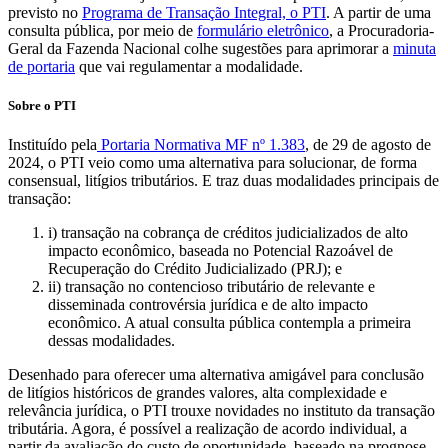
previsto no
Programa de Transação Integral, o PTI
. A partir de uma
consulta pública, por meio de
formulário eletrônico
, a Procuradoria-
Geral da Fazenda Nacional colhe sugestões para aprimorar a
minuta
de portaria
que vai regulamentar a modalidade.
Sobre o PTI
Instituído pela
Portaria Normativa MF nº 1.383
, de 29 de agosto de
2024, o PTI veio como uma alternativa para solucionar, de forma
consensual, litígios tributários. E traz duas modalidades principais de
transação:
i) transação na cobrança de créditos judicializados de alto
impacto econômico, baseada no Potencial Razoável de
Recuperação do Crédito Judicializado (PRJ); e
ii) transação no contencioso tributário de relevante e
disseminada controvérsia jurídica e de alto impacto
econômico. A atual consulta pública contempla a primeira
dessas modalidades.
Desenhado para oferecer uma alternativa amigável para conclusão
de litígios históricos de grandes valores, alta complexidade e
relevância jurídica, o PTI trouxe novidades no instituto da transação
tributária. Agora, é possível a realização de acordo individual, a
partir da avaliação do custo de oportunidade, baseado na prognose