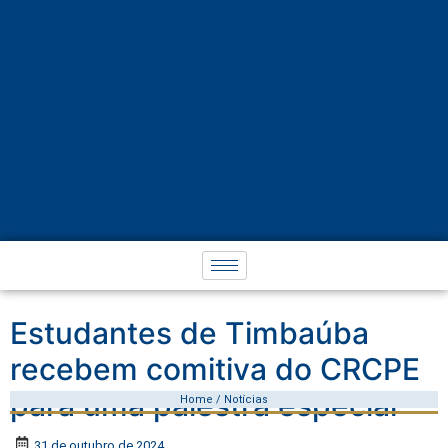
Estudantes de Timbaúba
recebem comitiva do CRCPE
para uma palestra especial
Home / Notícias
31 de outubro de 2024