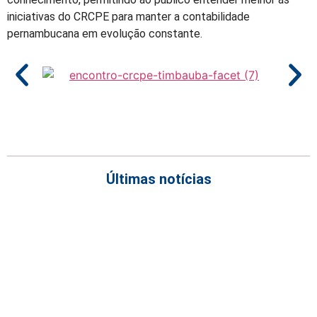
iniciativas do CRCPE para manter a contabilidade
pernambucana em evolução constante.
Últimas notícias
Empresas com 100 ou mais empregados devem atualizar
informações para o 6º Relatório de Transparência Salarial
Receita Federal emite Termo de Exclusão para devedores do
Simples Nacional, incluindo MEI
Receita publica novas Notas Técnicas da NF-e e NFC-e com
foco na Reforma Tributária
Receita Federal publica alteração nas regras de